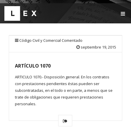
T
O
G
G
L
E
Código Civil y Comercial Comentado
N
septiembre 19, 2015
A
V
I
ARTÍCULO 1070
G
A
T
ARTICULO 1070.- Disposición general. En los contratos
I
con prestaciones pendientes éstas pueden ser
O
subcontratadas, en el todo o en parte, a menos que se
N
trate de obligaciones que requieren prestaciones
personales.