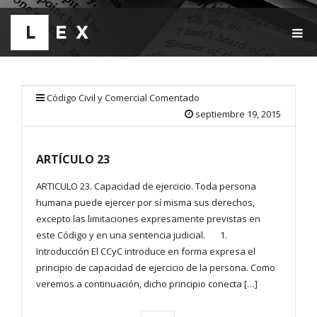
T
O
G
G
L
E
Código Civil y Comercial Comentado
N
septiembre 19, 2015
A
V
I
ARTÍCULO 23
G
A
T
ARTICULO 23. Capacidad de ejercicio. Toda persona
I
humana puede ejercer por sí misma sus derechos,
O
excepto las limitaciones expresamente previstas en
N
este Código y en una sentencia judicial. 1.
Introducción El CCyC introduce en forma expresa el
principio de capacidad de ejercicio de la persona. Como
veremos a continuación, dicho principio conecta […]