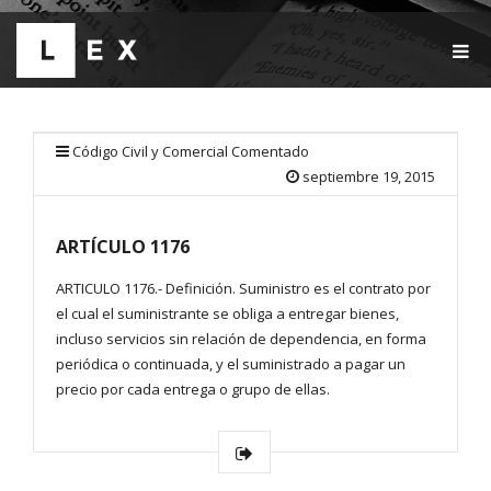
T
O
G
G
L
E
Código Civil y Comercial Comentado
N
septiembre 19, 2015
A
V
I
ARTÍCULO 1176
G
A
T
ARTICULO 1176.- Definición. Suministro es el contrato por
I
el cual el suministrante se obliga a entregar bienes,
O
incluso servicios sin relación de dependencia, en forma
N
periódica o continuada, y el suministrado a pagar un
precio por cada entrega o grupo de ellas.