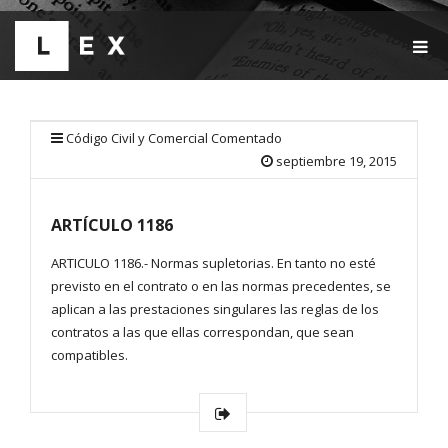
T
O
G
G
L
E
Código Civil y Comercial Comentado
N
septiembre 19, 2015
A
V
I
ARTÍCULO 1186
G
A
T
ARTICULO 1186.- Normas supletorias. En tanto no esté
I
previsto en el contrato o en las normas precedentes, se
O
aplican a las prestaciones singulares las reglas de los
N
contratos a las que ellas correspondan, que sean
compatibles.