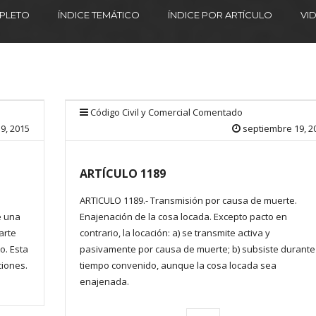
MPLETO
ÍNDICE TEMÁTICO
ÍNDICE POR ARTÍCULO
VI
Código Civil y Comercial Comentado
9, 2015
septiembre 19, 2
ARTÍCULO 1189
e
ARTICULO 1189.- Transmisión por causa de muerte.
e una
Enajenación de la cosa locada. Excepto pacto en
arte
contrario, la locación: a) se transmite activa y
o. Esta
pasivamente por causa de muerte; b) subsiste durante
ciones.
tiempo convenido, aunque la cosa locada sea
enajenada.