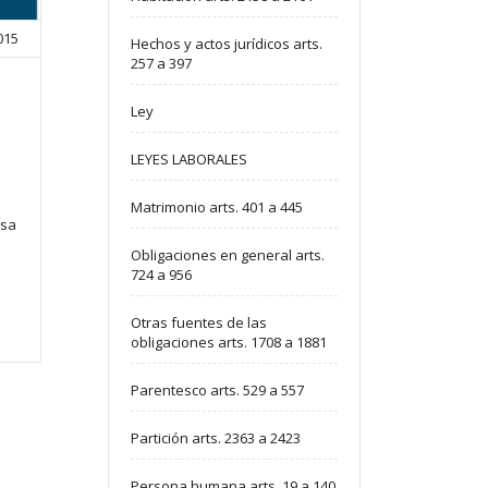
2015
Hechos y actos jurídicos arts.
257 a 397
Ley
LEYES LABORALES
Matrimonio arts. 401 a 445
osa
Obligaciones en general arts.
724 a 956
Otras fuentes de las
obligaciones arts. 1708 a 1881
Parentesco arts. 529 a 557
Partición arts. 2363 a 2423
Persona humana arts. 19 a 140