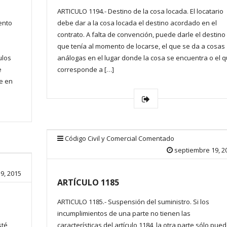
ARTICULO 1194.- Destino de la cosa locada. El locatario
ento
debe dar a la cosa locada el destino acordado en el
contrato. A falta de convención, puede darle el destino
que tenía al momento de locarse, el que se da a cosas
ulos
análogas en el lugar donde la cosa se encuentra o el 
e
corresponde a […]
e en
Código Civil y Comercial Comentado
septiembre 19, 2
9, 2015
ARTÍCULO 1185
ARTICULO 1185.- Suspensión del suministro. Si los
incumplimientos de una parte no tienen las
sté
características del artículo 1184, la otra parte sólo pue