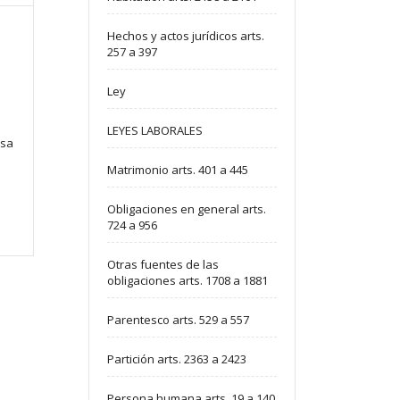
Hechos y actos jurídicos arts.
257 a 397
Ley
LEYES LABORALES
osa
Matrimonio arts. 401 a 445
Obligaciones en general arts.
724 a 956
Otras fuentes de las
obligaciones arts. 1708 a 1881
Parentesco arts. 529 a 557
Partición arts. 2363 a 2423
Persona humana arts. 19 a 140