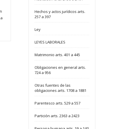
én
Hechos y actos jurídicos arts.
257 a 397
la
Ley
LEYES LABORALES
Matrimonio arts. 401 a 445
Obligaciones en general arts.
724 a 956
Otras fuentes de las
obligaciones arts. 1708 a 1881
Parentesco arts. 529 a 557
Partición arts. 2363 a 2423
Persona humana arts. 19 a 140