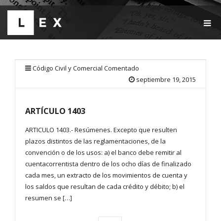
T
O
G
G
L
E
Código Civil y Comercial Comentado
N
septiembre 19, 2015
A
V
I
ARTÍCULO 1403
G
A
T
ARTICULO 1403.- Resúmenes. Excepto que resulten
I
plazos distintos de las reglamentaciones, de la
O
convención o de los usos: a) el banco debe remitir al
N
cuentacorrentista dentro de los ocho días de finalizado
cada mes, un extracto de los movimientos de cuenta y
los saldos que resultan de cada crédito y débito; b) el
resumen se […]