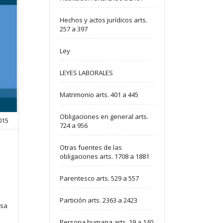
Hechos y actos jurídicos arts.
257 a 397
Ley
LEYES LABORALES
Matrimonio arts. 401 a 445
Obligaciones en general arts.
2015
724 a 956
Otras fuentes de las
obligaciones arts. 1708 a 1881
Parentesco arts. 529 a 557
Partición arts. 2363 a 2423
osa
Persona humana arts. 19 a 140