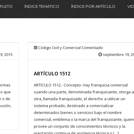
MPLETO
ÍNDICE TEMÁTICO
ÍNDICE POR ARTÍCULO
VI
Código Civil y Comercial Comentado
9, 2015
septiembre 19, 2
ARTÍCULO 1512
normas
ARTICULO 1512.- Concepto. Hay franquicia comercial
los que
cuando una parte, denominada franquiciante, otorga a
e o de
otra, llamada franquiciado, el derecho a utilizar un
bución,
sistema probado, destinado a comercializar
determinados bienes o servicios bajo el nombre
comercial, emblema o la marca del franquiciante, quien
provee un conjunto de conocimientos técnicos y la
prestación continua de asistencia técnica o […]