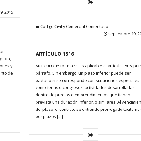
9, 2015
Código Civil y Comercial Comentado
septiembre 19, 2
n
ar
ARTÍCULO 1516
uicia,
iones y
ARTICULO 1516.- Plazo. Es aplicable el artículo 1506, pri
ento de
párrafo. Sin embargo, un plazo inferior puede ser
pactado si se corresponde con situaciones especiales
como ferias o congresos, actividades desarrolladas
…]
dentro de predios o emprendimientos que tienen
prevista una duración inferior, o similares. Al vencimie
del plazo, el contrato se entiende prorrogado tácitame
por plazos […]