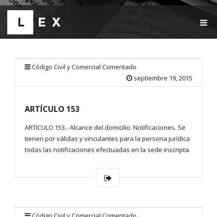
T
O
G
G
L
E
Código Civil y Comercial Comentado
N
septiembre 19, 2015
A
V
I
ARTÍCULO 153
G
A
T
ARTICULO 153.- Alcance del domicilio. Notificaciones. Se
I
tienen por válidas y vinculantes para la persona jurídica
O
todas las notificaciones efectuadas en la sede inscripta.
N
Código Civil y Comercial Comentado