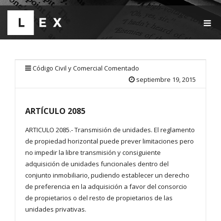
T
O
G
G
L
E
Código Civil y Comercial Comentado
N
septiembre 19, 2015
A
V
I
ARTÍCULO 2085
G
A
T
ARTICULO 2085.- Transmisión de unidades. El reglamento
I
de propiedad horizontal puede prever limitaciones pero
O
no impedir la libre transmisión y consiguiente
N
adquisición de unidades funcionales dentro del
conjunto inmobiliario, pudiendo establecer un derecho
de preferencia en la adquisición a favor del consorcio
de propietarios o del resto de propietarios de las
unidades privativas.