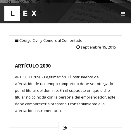
T
O
G
G
L
E
Código Civil y Comercial Comentado
N
septiembre 19, 2015
A
V
I
ARTÍCULO 2090
G
A
T
ARTICULO 2090.- Legitimación. El instrumento de
I
afectación de un tiempo compartido debe ser otorgado
O
por el titular del dominio. En el supuesto en que dicho
N
titular no coincida con la persona del emprendedor, éste
debe comparecer a prestar su consentimiento a la
afectación instrumentada.