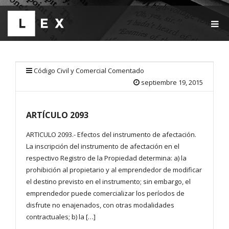
T
O
G
G
L
E
Código Civil y Comercial Comentado
N
septiembre 19, 2015
A
V
I
ARTÍCULO 2093
G
A
T
ARTICULO 2093.- Efectos del instrumento de afectación.
I
La inscripción del instrumento de afectación en el
O
respectivo Registro de la Propiedad determina: a) la
N
prohibición al propietario y al emprendedor de modificar
el destino previsto en el instrumento; sin embargo, el
emprendedor puede comercializar los períodos de
disfrute no enajenados, con otras modalidades
contractuales; b) la […]