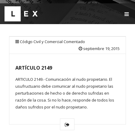
T
O
G
G
L
E
Código Civil y Comercial Comentado
N
septiembre 19, 2015
A
V
I
ARTÍCULO 2149
G
A
T
ARTICULO 2149.- Comunicación al nudo propietario. El
I
usufructuario debe comunicar al nudo propietario las
O
perturbaciones de hecho o de derecho sufridas en
N
razón de la cosa. Si no lo hace, responde de todos los
daños sufridos por el nudo propietario.