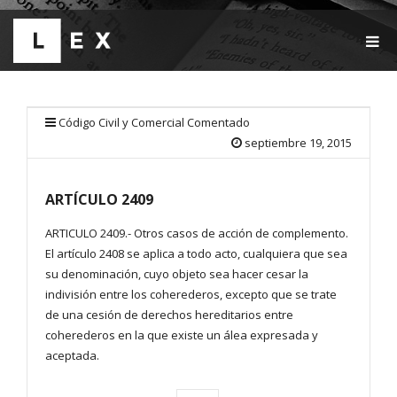
T
O
G
G
L
E
Código Civil y Comercial Comentado
N
septiembre 19, 2015
A
V
I
ARTÍCULO 2409
G
A
T
ARTICULO 2409.- Otros casos de acción de complemento.
I
El artículo 2408 se aplica a todo acto, cualquiera que sea
O
su denominación, cuyo objeto sea hacer cesar la
N
indivisión entre los coherederos, excepto que se trate
de una cesión de derechos hereditarios entre
coherederos en la que existe un álea expresada y
aceptada.