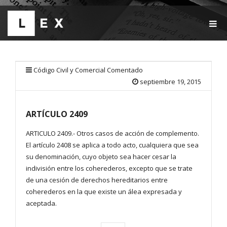
T
O
G
G
L
E
Código Civil y Comercial Comentado
N
septiembre 19, 2015
A
V
I
ARTÍCULO 2409
G
A
T
ARTICULO 2409.- Otros casos de acción de complemento.
I
El artículo 2408 se aplica a todo acto, cualquiera que sea
O
su denominación, cuyo objeto sea hacer cesar la
N
indivisión entre los coherederos, excepto que se trate
de una cesión de derechos hereditarios entre
coherederos en la que existe un álea expresada y
aceptada.