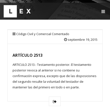
T
O
G
G
L
E
Código Civil y Comercial Comentado
N
septiembre 19, 2015
A
V
I
ARTÍCULO 2513
G
A
T
ARTICULO 2513.- Testamento posterior. El testamento
I
posterior revoca al anterior si no contiene su
O
confirmación expresa, excepto que de las disposiciones
N
del segundo resulte la voluntad del testador de
mantener las del primero en todo o en parte.