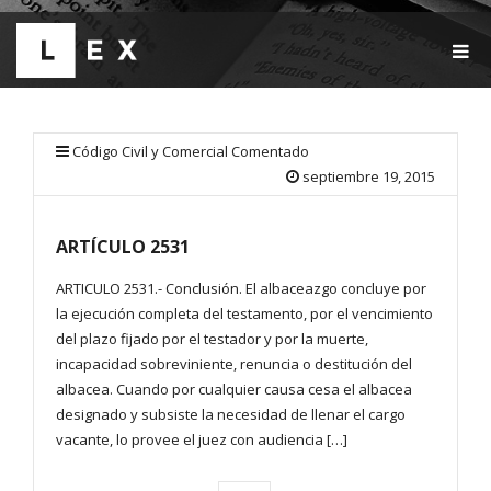
T
O
G
G
L
E
Código Civil y Comercial Comentado
N
septiembre 19, 2015
A
V
I
ARTÍCULO 2531
G
A
T
ARTICULO 2531.- Conclusión. El albaceazgo concluye por
I
la ejecución completa del testamento, por el vencimiento
O
del plazo fijado por el testador y por la muerte,
N
incapacidad sobreviniente, renuncia o destitución del
albacea. Cuando por cualquier causa cesa el albacea
designado y subsiste la necesidad de llenar el cargo
vacante, lo provee el juez con audiencia […]