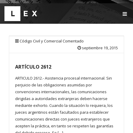
T
O
G
G
L
E
Código Civil y Comercial Comentado
N
septiembre 19, 2015
A
V
I
ARTÍCULO 2612
G
A
T
ARTICULO 2612.- Asistencia procesal internacional. Sin
I
perjuicio de las obligaciones asumidas por
O
convenciones internacionales, las comunicaciones
N
dirigidas a autoridades extranjeras deben hacerse
mediante exhorto. Cuando la situación lo requiera, los
jueces argentinos están facultados para establecer
comunicaciones directas con jueces extranjeros que
acepten la práctica, en tanto se respeten las garantías
del debido proceso. Se […]