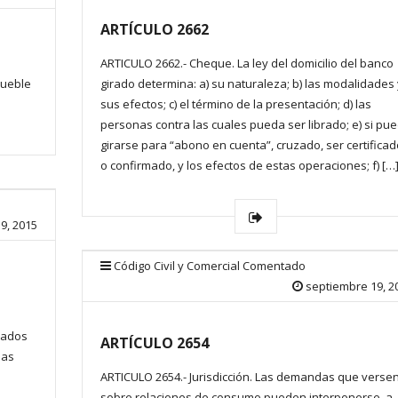
ARTÍCULO 2662
ARTICULO 2662.- Cheque. La ley del domicilio del banco
mueble
girado determina: a) su naturaleza; b) las modalidades 
sus efectos; c) el término de la presentación; d) las
personas contra las cuales pueda ser librado; e) si pu
girarse para “abono en cuenta”, cruzado, ser certificad
o confirmado, y los efectos de estas operaciones; f) […
9, 2015
Código Civil y Comercial Comentado
septiembre 19, 2
uados
ARTÍCULO 2654
las
ARTICULO 2654.- Jurisdicción. Las demandas que verse
sobre relaciones de consumo pueden interponerse, a