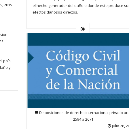
9, 2015
el hecho generador del daño o donde éste produce su
efectos dañosos directos.
ición
los
s
l país
daño y
Disposiciones de derecho internacional privado art
2594 a 2671
julio 26, 