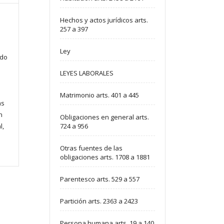
Hechos y actos jurídicos arts.
257 a 397
Ley
ado
LEYES LABORALES
Matrimonio arts. 401 a 445
as
n
Obligaciones en general arts.
724 a 956
l,
Otras fuentes de las
obligaciones arts. 1708 a 1881
Parentesco arts. 529 a 557
Partición arts. 2363 a 2423
Persona humana arts. 19 a 140