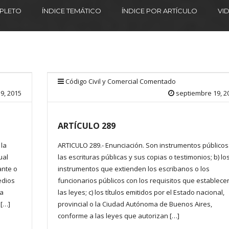
MPLETO
ÍNDICE TEMÁTICO
ÍNDICE POR ARTÍCULO
VI
Código Civil y Comercial Comentado
9, 2015
septiembre 19, 2
ARTÍCULO 289
 la
ARTICULO 289.- Enunciación. Son instrumentos públicos:
ual
las escrituras públicas y sus copias o testimonios; b) lo
ante o
instrumentos que extienden los escribanos o los
edios
funcionarios públicos con los requisitos que establece
na
las leyes; c) los títulos emitidos por el Estado nacional,
 […]
provincial o la Ciudad Autónoma de Buenos Aires,
conforme a las leyes que autorizan […]