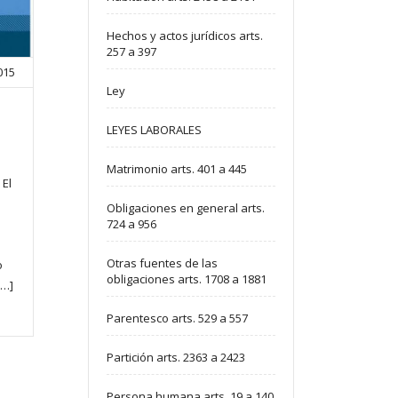
Hechos y actos jurídicos arts.
257 a 397
2015
Ley
LEYES LABORALES
Matrimonio arts. 401 a 445
 El
Obligaciones en general arts.
724 a 956
Otras fuentes de las
o
obligaciones arts. 1708 a 1881
[…]
Parentesco arts. 529 a 557
Partición arts. 2363 a 2423
Persona humana arts. 19 a 140