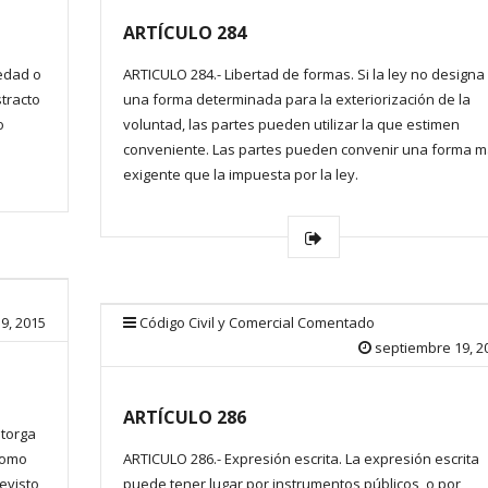
ARTÍCULO 284
sedad o
ARTICULO 284.- Libertad de formas. Si la ley no designa
stracto
una forma determinada para la exteriorización de la
o
voluntad, las partes pueden utilizar la que estimen
conveniente. Las partes pueden convenir una forma 
exigente que la impuesta por la ley.
9, 2015
Código Civil y Comercial Comentado
septiembre 19, 2
ARTÍCULO 286
otorga
 como
ARTICULO 286.- Expresión escrita. La expresión escrita
evisto,
puede tener lugar por instrumentos públicos, o por