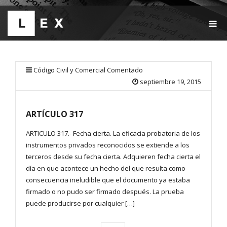
T
O
G
G
L
E
Código Civil y Comercial Comentado
N
septiembre 19, 2015
A
V
I
ARTÍCULO 317
G
A
T
ARTICULO 317.- Fecha cierta. La eficacia probatoria de los
I
instrumentos privados reconocidos se extiende a los
O
terceros desde su fecha cierta. Adquieren fecha cierta el
N
día en que acontece un hecho del que resulta como
consecuencia ineludible que el documento ya estaba
firmado o no pudo ser firmado después. La prueba
puede producirse por cualquier […]