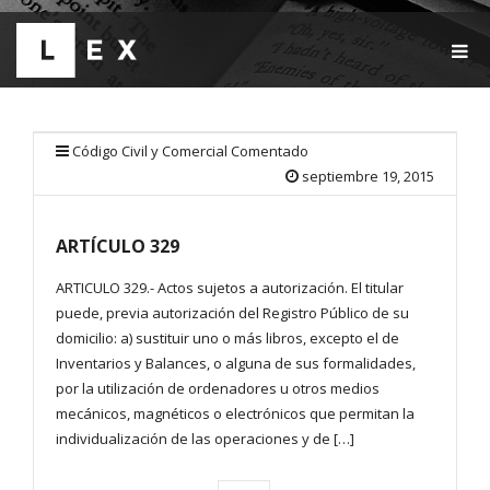
T
O
G
G
L
E
Código Civil y Comercial Comentado
N
septiembre 19, 2015
A
V
I
ARTÍCULO 329
G
A
T
ARTICULO 329.- Actos sujetos a autorización. El titular
I
puede, previa autorización del Registro Público de su
O
domicilio: a) sustituir uno o más libros, excepto el de
N
Inventarios y Balances, o alguna de sus formalidades,
por la utilización de ordenadores u otros medios
mecánicos, magnéticos o electrónicos que permitan la
individualización de las operaciones y de […]