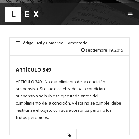
T
O
G
G
L
E
Código Civil y Comercial Comentado
N
septiembre 19, 2015
A
V
I
ARTÍCULO 349
G
A
T
ARTICULO 349.- No cumplimiento de la condición
I
suspensiva. Si el acto celebrado bajo condición
O
suspensiva se hubiese ejecutado antes del
N
cumplimiento de la condición, y ésta no se cumple, debe
restituirse el objeto con sus accesorios pero no los
frutos percibidos.