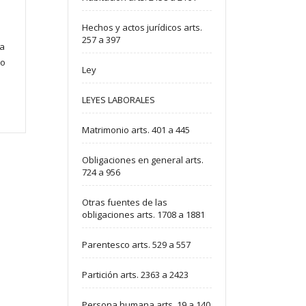
Hechos y actos jurídicos arts.
257 a 397
la
lo
Ley
LEYES LABORALES
Matrimonio arts. 401 a 445
Obligaciones en general arts.
724 a 956
Otras fuentes de las
obligaciones arts. 1708 a 1881
Parentesco arts. 529 a 557
Partición arts. 2363 a 2423
Persona humana arts. 19 a 140