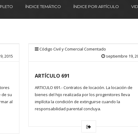
MPLETO
ÍNDICE TEMÁTICO
ÍNDICE POR ARTÍCULO
VI
Código Civil y Comercial Comentado
9, 2015
septiembre 19, 2
ARTÍCULO 691
tores
ARTICULO 691.- Contratos de locación. La locación de
e de su
bienes del hijo realizada por los progenitores lleva
rmar al
implícita la condición de extinguirse cuando la
responsabilidad parental concluya.