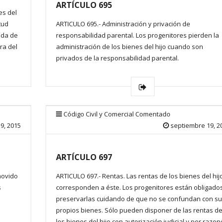
ARTÍCULO 695
es del
tud
ARTICULO 695.- Administración y privación de
ida de
responsabilidad parental. Los progenitores pierden la
ra del
administración de los bienes del hijo cuando son
privados de la responsabilidad parental.
Código Civil y Comercial Comentado
9, 2015
septiembre 19, 2
ARTÍCULO 697
movido
ARTICULO 697.- Rentas. Las rentas de los bienes del hij
s
corresponden a éste. Los progenitores están obligado
preservarlas cuidando de que no se confundan con s
propios bienes. Sólo pueden disponer de las rentas d
los bienes del hijo con autorización judicial y por razo