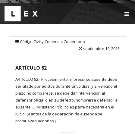
T
O
G
G
L
E
Código Civil y Comercial Comentado
N
septiembre 19, 2015
A
V
I
ARTÍCULO 82
G
A
T
ARTICULO 82.- Procedimiento. El presunto ausente debe
I
ser citado por edictos durante cinco días, y si vencido el
O
plazo no comparece, se debe dar intervención al
N
defensor oficial o en su defecto, nombrarse defensor al
ausente. El Ministerio Público es parte necesaria en el
juicio. Si antes de la declaración de ausencia se
promueven acciones […]