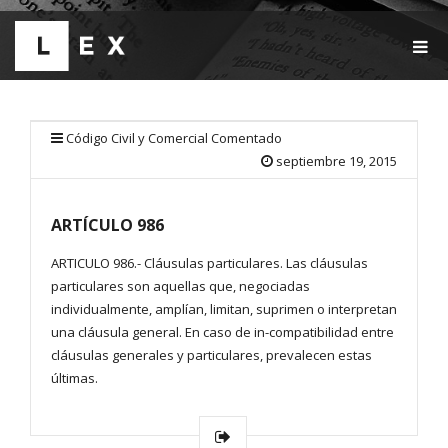
T
O
G
G
L
E
Código Civil y Comercial Comentado
N
septiembre 19, 2015
A
V
I
ARTÍCULO 986
G
A
T
ARTICULO 986.- Cláusulas particulares. Las cláusulas
I
particulares son aquellas que, negociadas
O
individualmente, amplían, limitan, suprimen o interpretan
N
una cláusula general. En caso de in-compatibilidad entre
cláusulas generales y particulares, prevalecen estas
últimas.