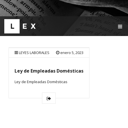
T
O
G
G
L
E
LEYES LABORALES
enero 5, 2023
N
A
V
Ley de Empleadas Domésticas
I
G
Ley de Empleadas Domésticas
A
T
I
O
N