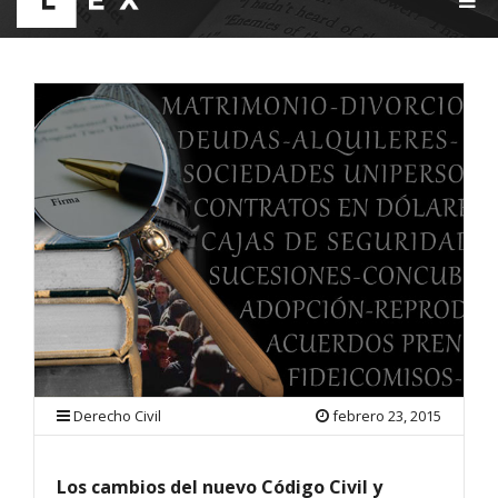
O
G
G
L
E
N
A
V
I
G
A
T
I
O
N
Derecho Civil
febrero 23, 2015
Los cambios del nuevo Código Civil y