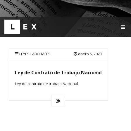
T
O
G
G
L
E
LEYES LABORALES
enero 5, 2023
N
A
V
Ley de Contrato de Trabajo Nacional
I
G
Ley de contrato de trabajo Nacional
A
T
I
O
N