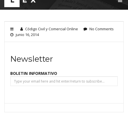
O
G
G
L
E
Código Civil y Comercial Online
No Comments
N
junio 16, 2014
A
V
I
G
A
Newsletter
T
I
O
BOLETIN INFORMATIVO
N