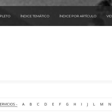
MPLETO
ÍNDICE TEMÁTICO
ÍNDICE POR ARTÍCULO
VI
SERVICIOS -
A
B
C
D
E
F
G
H
I
J
L
M
N