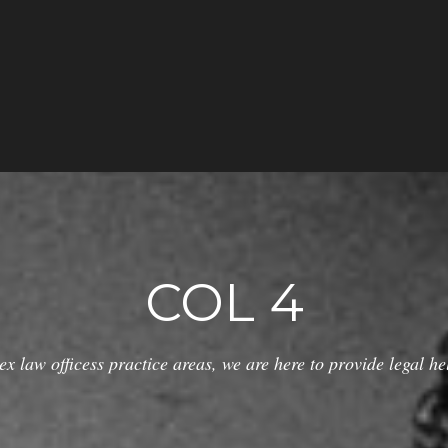
COL 4
ex law officess practice areas, we are here to provide legal he