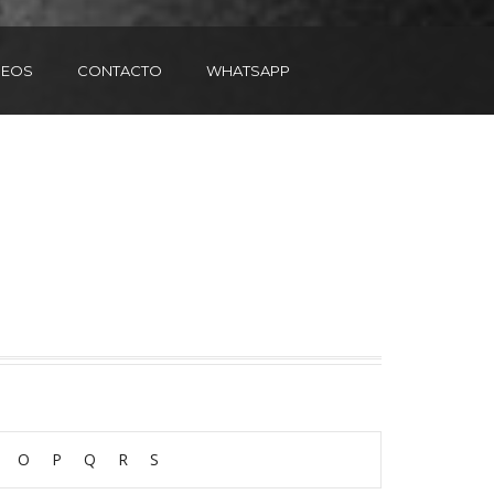
DEOS
CONTACTO
WHATSAPP
O
P
Q
R
S