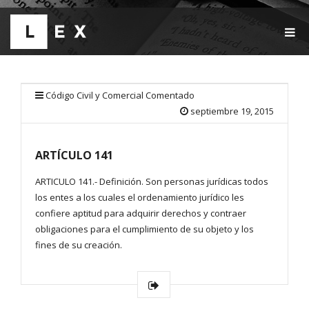
T
O
G
G
L
E
Código Civil y Comercial Comentado
N
septiembre 19, 2015
A
V
I
ARTÍCULO 141
G
A
T
ARTICULO 141.- Definición. Son personas jurídicas todos
I
los entes a los cuales el ordenamiento jurídico les
O
confiere aptitud para adquirir derechos y contraer
N
obligaciones para el cumplimiento de su objeto y los
fines de su creación.