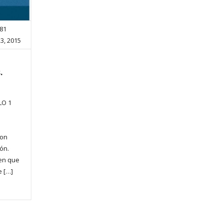
881
23, 2015
.
LO 1
son
ón.
 en que
e […]