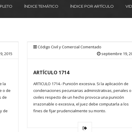
MPLETO
ÍNDICE TEMÁTICO
ÍNDICE POR ARTÍCULO
VI
Código Civil y Comercial Comentado
9, 2015
septiembre 19, 2
ARTÍCULO 1714
e la
ARTICULO 1714.- Punición excesiva. Si la aplicación de
e o de
condenaciones pecuniarias administrativas, penales o
s de
civiles respecto de un hecho provoca una punición
irrazonable o excesiva, el juez debe computarla a los
 y de
fines de fijar prudencialmente su monto.