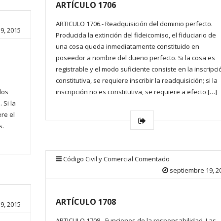
ARTÍCULO 1706
ARTICULO 1706.- Readquisición del dominio perfecto.
9, 2015
Producida la extinción del fideicomiso, el fiduciario de
una cosa queda inmediatamente constituido en
poseedor a nombre del dueño perfecto. Si la cosa es
registrable y el modo suficiente consiste en la inscripci
constitutiva, se requiere inscribir la readquisición; si la
los
inscripción no es constitutiva, se requiere a efecto […]
 Si la
re el
s.
Código Civil y Comercial Comentado
septiembre 19, 2
ARTÍCULO 1708
9, 2015
ARTICULO 1708.- Funciones de la responsabilidad. Las