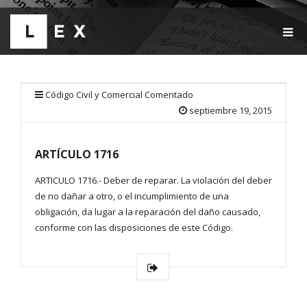
T
O
G
G
L
E
Código Civil y Comercial Comentado
N
septiembre 19, 2015
A
V
I
ARTÍCULO 1716
G
A
T
ARTICULO 1716.- Deber de reparar. La violación del deber
I
de no dañar a otro, o el incumplimiento de una
O
obligación, da lugar a la reparación del daño causado,
N
conforme con las disposiciones de este Código.