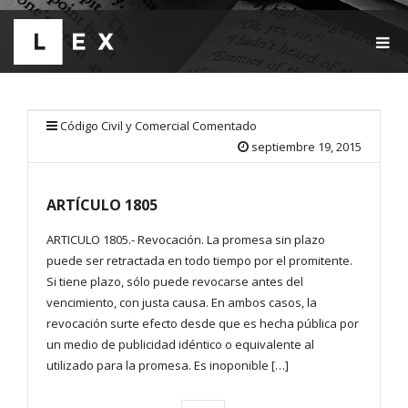
T
O
G
G
L
E
Código Civil y Comercial Comentado
N
septiembre 19, 2015
A
V
I
ARTÍCULO 1805
G
A
T
ARTICULO 1805.- Revocación. La promesa sin plazo
I
puede ser retractada en todo tiempo por el promitente.
O
Si tiene plazo, sólo puede revocarse antes del
N
vencimiento, con justa causa. En ambos casos, la
revocación surte efecto desde que es hecha pública por
un medio de publicidad idéntico o equivalente al
utilizado para la promesa. Es inoponible […]