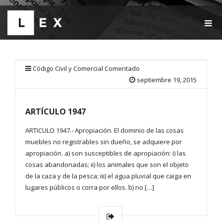
T
O
G
G
L
E
Código Civil y Comercial Comentado
N
septiembre 19, 2015
A
V
I
ARTÍCULO 1947
G
A
T
ARTICULO 1947.- Apropiación. El dominio de las cosas
I
muebles no registrables sin dueño, se adquiere por
O
apropiación. a) son susceptibles de apropiación: i) las
N
cosas abandonadas; ii) los animales que son el objeto
de la caza y de la pesca; iii) el agua pluvial que caiga en
lugares públicos o corra por ellos. b) no […]