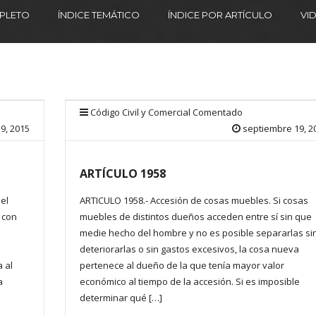
MPLETO
ÍNDICE TEMÁTICO
ÍNDICE POR ARTÍCULO
VI
Código Civil y Comercial Comentado
9, 2015
septiembre 19, 2
ARTÍCULO 1958
el
ARTICULO 1958.- Accesión de cosas muebles. Si cosas
 con
muebles de distintos dueños acceden entre sí sin que
medie hecho del hombre y no es posible separarlas si
deteriorarlas o sin gastos excesivos, la cosa nueva
a al
pertenece al dueño de la que tenía mayor valor
a
económico al tiempo de la accesión. Si es imposible
determinar qué […]