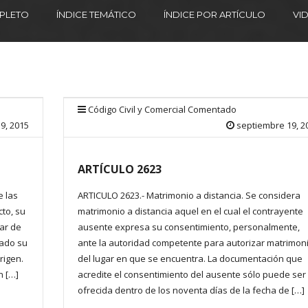
MPLETO
ÍNDICE TEMÁTICO
ÍNDICE POR ARTÍCULO
VI
Código Civil y Comercial Comentado
9, 2015
septiembre 19, 2
ARTÍCULO 2623
e las
ARTICULO 2623.- Matrimonio a distancia. Se considera
to, su
matrimonio a distancia aquel en el cual el contrayente
gar de
ausente expresa su consentimiento, personalmente,
jado su
ante la autoridad competente para autorizar matrimon
rigen.
del lugar en que se encuentra. La documentación que
n […]
acredite el consentimiento del ausente sólo puede ser
ofrecida dentro de los noventa días de la fecha de […]