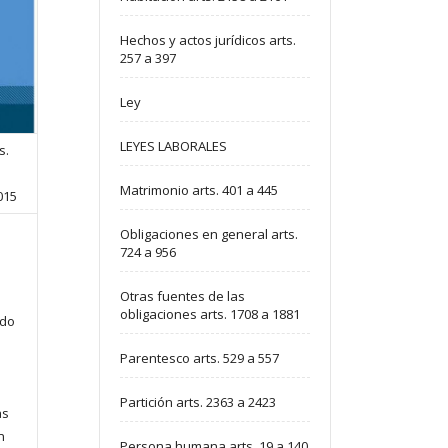
Hechos y actos jurídicos arts.
257 a 397
Ley
LEYES LABORALES
s.
Matrimonio arts. 401 a 445
2015
Obligaciones en general arts.
724 a 956
Otras fuentes de las
obligaciones arts. 1708 a 1881
ado
Parentesco arts. 529 a 557
Partición arts. 2363 a 2423
as
n
Persona humana arts. 19 a 140