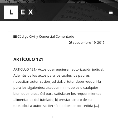
T
O
G
G
L
E
Código Civil y Comercial Comentado
N
septiembre 19, 2015
A
V
I
ARTÍCULO 121
G
A
T
ARTICULO 121.- Actos que requieren autorización judicial.
I
Además de los actos para los cuales los padres
O
necesitan autorización judicial, el tutor debe requerirla
N
para los siguientes: a) adquirir inmuebles o cualquier
bien que no sea útil para satisfacer los requerimientos
alimentarios del tutelado; b) prestar dinero de su
tutelado. La autorización sólo debe ser concedida […]