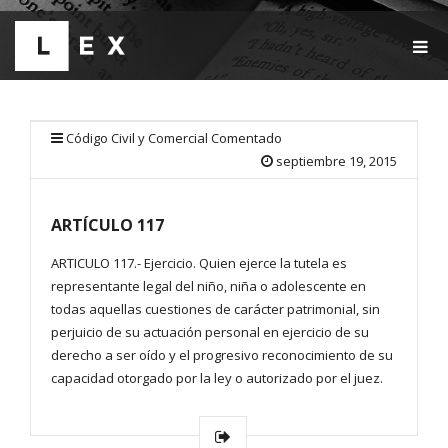
T
O
G
G
L
E
Código Civil y Comercial Comentado
N
septiembre 19, 2015
A
V
I
ARTÍCULO 117
G
A
T
ARTICULO 117.- Ejercicio. Quien ejerce la tutela es
I
representante legal del niño, niña o adolescente en
O
todas aquellas cuestiones de carácter patrimonial, sin
N
perjuicio de su actuación personal en ejercicio de su
derecho a ser oído y el progresivo reconocimiento de su
capacidad otorgado por la ley o autorizado por el juez.