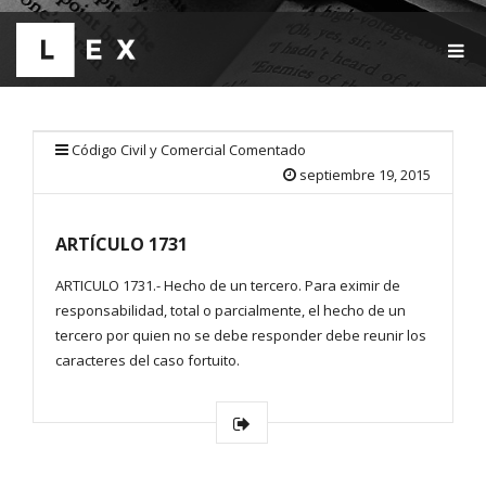
T
O
G
G
L
E
Código Civil y Comercial Comentado
N
septiembre 19, 2015
A
V
I
ARTÍCULO 1731
G
A
T
ARTICULO 1731.- Hecho de un tercero. Para eximir de
I
responsabilidad, total o parcialmente, el hecho de un
O
tercero por quien no se debe responder debe reunir los
N
caracteres del caso fortuito.